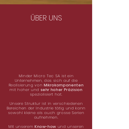
ÜBER UNS
Minder Micro Tec SA ist ein
Unternehmen, das sich auf die
Realisierung von
Mikrokomponenten
mit hoher und
sehr hoher Präzision
spezialisiert hat.
Unsere Struktur ist in verschiedenen
Bereichen der Industrie tätig und kann
sowohl kleine als auch grosse Serien
aufnehmen.
Mit unserem
Know-how
und unseren