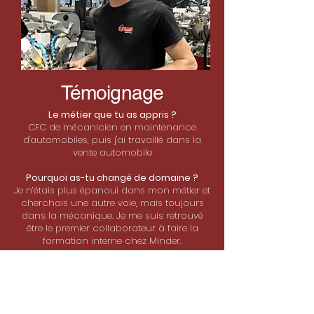
Témoignage
Le métier que tu as appris ?
CFC de mécanicien en maintenance
d'automobiles, puis j'ai travaillé dans la
vente automobile
Pourquoi as-tu changé de domaine ?
Je n’étais plus épanoui dans mon métier et
cherchais une autre voie, mais toujours
dans la mécanique. Je me suis retrouvé
être le premier collaborateur à faire la
formation interne chez Minder.
Ce qui te plaît dans ce métier ?
Je n’aurais jamais pensé qu’avec mes
mains, je pourrais faire de si petites pièces
et travailler au micron. Sortir une pièce de